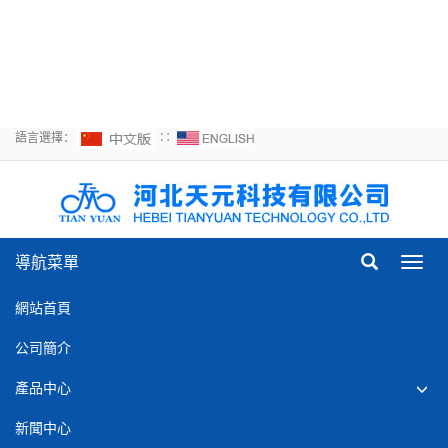
频-亚洲情欲网-99自拍视频
在线观看-亚洲丝袜中文字
幕-亚洲精品综合精品自拍
語言選擇：
∷
導航菜單
Toggl
navig
網站首頁
公司簡介
產品中心
新聞中心