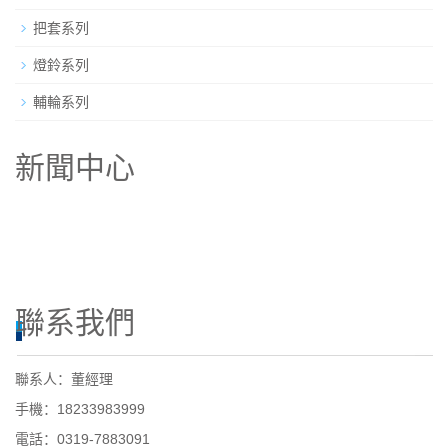
把套系列
燈鈴系列
輔輪系列
新聞中心
公司參加上海國際自行車展覽會
公司經理與外商客戶合影留念
公司向平鄉縣第一中學捐贈價值三萬元
公司參加浙江大學-邢臺市產業集群高
聯系我們
聯系人：董經理
手機：18233983999
電話：0319-7883091