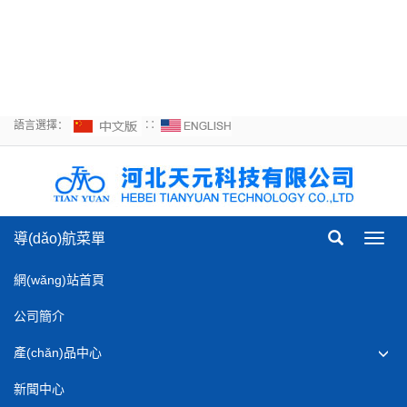
频-亚洲情欲网-99自拍视频
在线观看-亚洲丝袜中文字
幕-亚洲精品综合精品自拍
語言選擇：
∷
導(dǎo)航菜單
Toggl
navig
網(wǎng)站首頁
公司簡介
產(chǎn)品中心
新聞中心