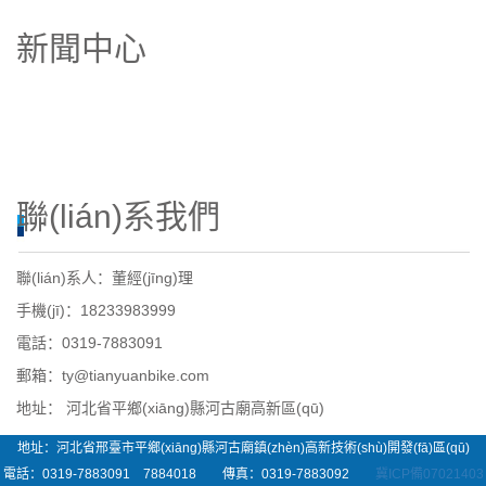
新聞中心
公司參加上海國際自行車展覽會
公司經(jīng)理與外商客戶合影留念
公司向平鄉(xiāng)縣第一中學(xué)捐贈價值三萬元
公司參加浙江大學(xué)-邢臺市產(chǎn)業(yè)集群高
聯(lián)系我們
聯(lián)系人：董經(jīng)理
手機(jī)：18233983999
電話：0319-7883091
郵箱：ty@tianyuanbike.com
地址： 河北省平鄉(xiāng)縣河古廟高新區(qū)
地址：河北省邢臺市平鄉(xiāng)縣河古廟鎮(zhèn)高新技術(shù)開發(fā)區(qū)
電話：0319-7883091 7884018 傳真：0319-7883092
冀ICP備07021403