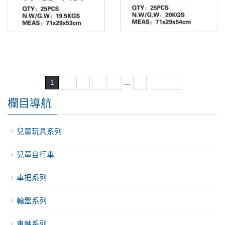
電動車鞍座 TY-SD-7194
電動車鞍座 TY-SD-7195
...
1
2
3
4
5
6
下一頁
欄目導航
兒童玩具系列
兒童自行車
車把系列
輪盤系列
車軸系列