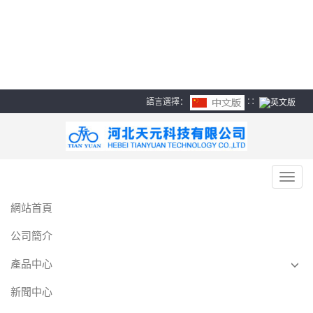
频-亚洲情欲网-99自拍视频
在线观看-亚洲丝袜中文字
幕-亚洲精品综合精品自拍
語言選擇：
∷
導航菜單
Toggl
navig
網站首頁
公司簡介
產品中心
新聞中心