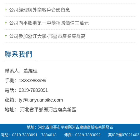
公司經理與外商客戶合影留念
公司向平鄉縣第一中學捐贈價值三萬元
公司參加浙江大學-邢臺市產業集群高
聯系我們
聯系人：董經理
手機：18233983999
電話：0319-7883091
郵箱：ty@tianyuanbike.com
地址： 河北省平鄉縣河古廟高新區
地址：河北省邢臺市平鄉縣河古廟鎮高新技術開發區
電話：0319-7883091 7884018 傳真：0319-7883092
冀ICP備07021403