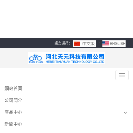
频-亚洲情欲网-99自拍视频
在线观看-亚洲丝袜中文字
幕-亚洲精品综合精品自拍
語言選擇：
∷
導航菜單
Toggl
navig
網站首頁
公司簡介
產品中心
新聞中心