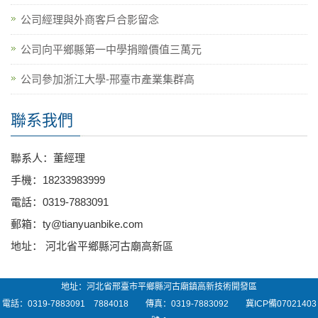
公司經理與外商客戶合影留念
公司向平鄉縣第一中學捐贈價值三萬元
公司參加浙江大學-邢臺市產業集群高
聯系我們
聯系人：董經理
手機：18233983999
電話：0319-7883091
郵箱：ty@tianyuanbike.com
地址： 河北省平鄉縣河古廟高新區
地址：河北省邢臺市平鄉縣河古廟鎮高新技術開發區
電話：0319-7883091 7884018 傳真：0319-7883092
冀ICP備07021403